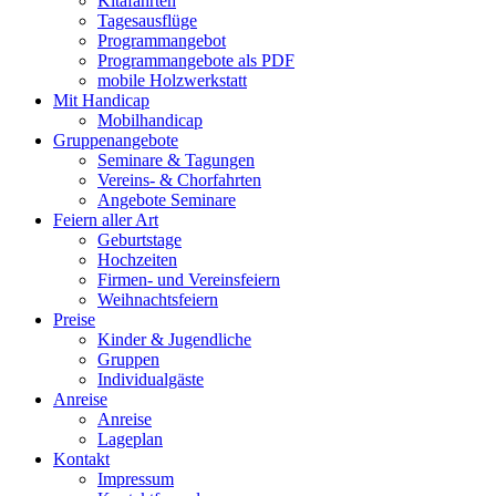
Kitafahrten
Tagesausflüge
Programmangebot
Programmangebote als PDF
mobile Holzwerkstatt
Mit Handicap
Mobilhandicap
Gruppenangebote
Seminare & Tagungen
Vereins- & Chorfahrten
Angebote Seminare
Feiern aller Art
Geburtstage
Hochzeiten
Firmen- und Vereinsfeiern
Weihnachtsfeiern
Preise
Kinder & Jugendliche
Gruppen
Individualgäste
Anreise
Anreise
Lageplan
Kontakt
Impressum