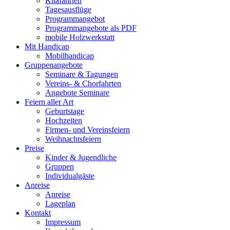
Kitafahrten
Tagesausflüge
Programmangebot
Programmangebote als PDF
mobile Holzwerkstatt
Mit Handicap
Mobilhandicap
Gruppenangebote
Seminare & Tagungen
Vereins- & Chorfahrten
Angebote Seminare
Feiern aller Art
Geburtstage
Hochzeiten
Firmen- und Vereinsfeiern
Weihnachtsfeiern
Preise
Kinder & Jugendliche
Gruppen
Individualgäste
Anreise
Anreise
Lageplan
Kontakt
Impressum